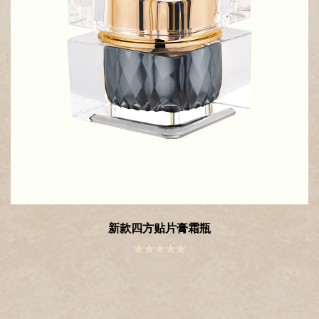
新款圆型贴片膏霜瓶