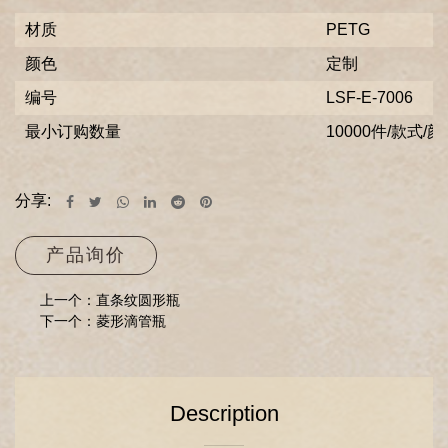
材质
PETG
颜色
定制
编号
LSF-E-7006
最小订购数量
10000件/款式/颜
分享:
产品询价
上一个：直条纹圆形瓶
下一个：菱形滴管瓶
Description