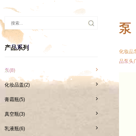
产品系列
化妆品
品泵头
泵(8)
化妆品盖(2)
膏霜瓶(5)
真空瓶(3)
乳液瓶(6)