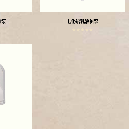
直泵
电化铝乳液斜泵