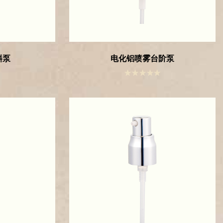
斜泵
电化铝喷雾台阶泵