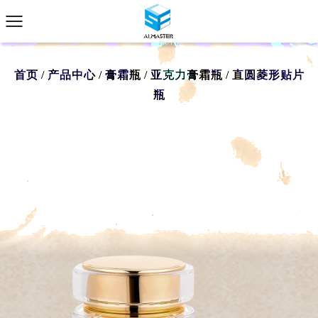
首页
/
产品中心
/
膏霜瓶
/
亚克力膏霜瓶
/
直圆菱形贴片
瓶