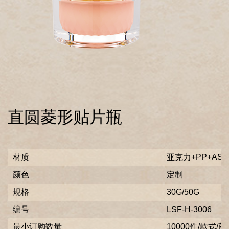
直圆菱形贴片瓶
材质
亚克力+PP+AS
颜色
定制
规格
30G/50G
编号
LSF-H-3006
最小订购数量
10000件/款式/颜