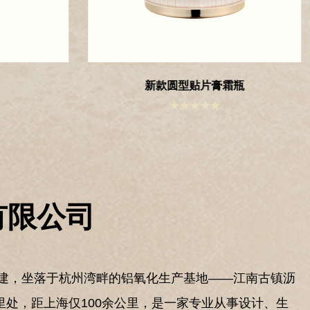
霜瓶
直圆菱形贴片瓶
创建，坐落于杭州湾畔的铝氧化生产基地——江南古镇沥
里处，距上海仅100余公里，是一家专业从事设计、生